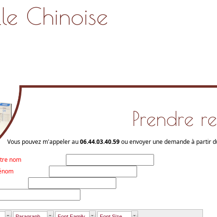
le Chinoise
Prendre r
Vous pouvez m'appeler au
06.44.03.40.59
ou envoyer une demande à partir du
tre nom
rénom
Paragraph
Font Family
Font Size