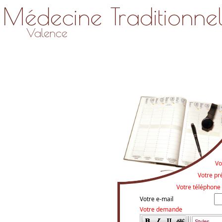
Médecine Traditionnel
Valence
Vo
Votre p
Votre téléphone
Votre e-mail
Votre demande
Styles