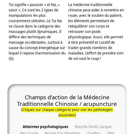
Tui signifie « pousser » et Na, «
La médecine traditionnelle
saisir ». Ce sont les 2 types de
chinoise peut aider à remettre en
manipulations les plus
route, avec le soutien du patient,
couramment utilisées. Le Tui Na
les éléments permettant de
se classe dans la catégorie des
rééquilibrer son corps et
massages plutôt dynamiques. Il
retrouver son poids
diffère des techniques de
physiologique. Aussi, elle permet
massage occidentales, surtout à
à titre préventif et curatif de
cause du concept énergétique sur
traiter grands nombres de
lequel il repose (harmonisation du
maladies. L’effort de prendre soin
Qi).
de soi vaut le coup !
Champs d'action de la Médecine
Traditionnelle Chinoise / acupuncture
(Cliquez sur chaque catégorie pour voir les pathologies
associées)
Atteintes psychologiques
Bouche Dents Langue
Nez Gorge
Nuque Dos Membres
Oreilles
Tête