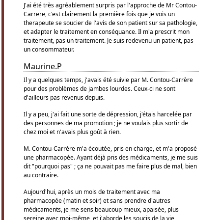
J'ai été très agréablement surpris par l'approche de Mr Contou-
Carrere, c'est clairement la première fois que je vois un
therapeute se soucier de l'avis de son patient sur sa pathologie,
et adapter le traitement en conséquance. Il m'a prescrit mon
traitement, pas un traitement. Je suis redevenu un patient, pas
un consommateur.
Maurine.P
Il y a quelques temps, j'avais été suivie par M. Contou-Carrère
pour des problèmes de jambes lourdes. Ceux-ci ne sont
d'ailleurs pas revenus depuis.
Il y a peu, j'ai fait une sorte de dépression, j'étais harcelée par
des personnes de ma promotion ; je ne voulais plus sortir de
chez moi et n'avais plus goût à rien.
M. Contou-Carrère m'a écoutée, pris en charge, et m'a proposé
une pharmacopée. Ayant déjà pris des médicaments, je me suis
dit "pourquoi pas" ; ça ne pouvait pas me faire plus de mal, bien
au contraire.
Aujourd'hui, après un mois de traitement avec ma
pharmacopée (matin et soir) et sans prendre d'autres
médicaments, je me sens beaucoup mieux, apaisée, plus
sereine avec moi-même, et j'aborde les soucis de la vie