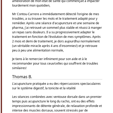
amélioration de mon état de santé qui commençait à impacter
lourdement mon quotidien,
Mr Contou-Carrere a immédiatement détecté l'origine de mes
troubles, a su trouver les mots et le traitement adapté pour y
remédier. Après une séance d'acupuncture et une semaine de
pharma, j'ai retrouvé un sommeil plus stable et réussi à manger
un repas sans douleurs. Il a su progressivement adapter le
traitement en fonction de l'évolution de mes symptômes. Après
2 mois et demi de traitement, je dors aujourdhui normalement
(un véritable miracle après 4 ans d'insomnies!) et je retrouve
peu à peu une alimentation normale,
Je tiens à le remercier infiniment pour son aide et à le
recommander pour tous ceux/celles qui souffrent de troubles
similaires!
Thomas B.
L'acupuncture pratiquée a eu des répercussions spectaculaires
sur le système digestif, la tonicite et la vitalité
Les séances combinées avec ventouse dorsale dans un premier
temps puis acupuncture le long du rachis, ont eu des effets
impressionnants de détente générale, de relaxation profonde et
intense des muscles dorsaux, souvent stressés par de