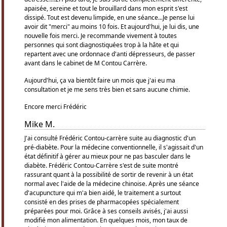
apaisée, sereine et tout le brouillard dans mon esprit s'est
dissipé. Tout est devenu limpide, en une séance...Je pense lui
avoir dit "merci" au moins 10 fois. Et aujourd'hui, je lui dis, une
nouvelle fois merci. Je recommande vivement à toutes
personnes qui sont diagnostiquées trop à la hâte et qui
repartent avec une ordonnace d'anti dépresseurs, de passer
avant dans le cabinet de M Contou Carrère.
Aujourd'hui, ça va bientôt faire un mois que j'ai eu ma
consultation et je me sens très bien et sans aucune chimie.
Encore merci Frédéric
Mike M.
J'ai consulté Frédéric Contou-carrère suite au diagnostic d'un
pré-diabète. Pour la médecine conventionnelle, il s'agissait d'un
état définitif à gérer au mieux pour ne pas basculer dans le
diabète. Frédéric Contou-Carrère s'est de suite montré
rassurant quant à la possibilité de sortir de revenir à un état
normal avec l'aide de la médecine chinoise. Après une séance
d'acupuncture qui m'a bien aidé, le traitement a surtout
consisté en des prises de pharmacopées spécialement
préparées pour moi. Grâce à ses conseils avisés, j'ai aussi
modifié mon alimentation. En quelques mois, mon taux de