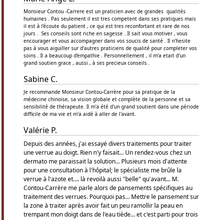
Monsieur Contou -Carrere est un praticien avec de grandes qualités
humaines . Pas seulement il est tres competent dans ses pratiques mais
il est à l'écoute du patient , ce qui est tres reconfortant et rare de nos
jours . Ses conseils sont riche en sagesse . Il sait vous motiver , vous
encourager et vous accompagner dans vos soucis de santé . Il n'hesite
pas à vous aiguiller sur d'autres praticiens de qualité pour completer vos
soins . Il a beaucoup d'empathie . Personnellement , il m'a etait d'un
grand soutien grace , aussi , à ses precieux conseils .
Sabine C.
Je recommande Monsieur Contou-Carrère pour sa pratique de la
médecine chinoise, sa vision globale et complète de la personne et sa
sensibilité de thérapeute. Il m'a été d'un grand soutient dans une période
difficile de ma vie et m'a aidé à aller de l'avant.
Valérie P.
Depuis des années, j'ai essayé divers traitements pour traiter
une verrue au doigt. Rien n'y faisait... Un rendez-vous chez un
dermato me paraissait la solution... Plusieurs mois d'attente
pour une consultation à l'hôpital; le spécialiste me brûle la
verrue à l'azote et.... là revoilà aussi "belle" qu'avant... M.
Contou-Carrère me parle alors de pansements spécifiques au
traitement des verrues. Pourquoi pas... Mettre le pansement sur
la zone à traiter après avoir fait un peu ramollir la peau en
trempant mon doigt dans de l'eau tiède... et c'est parti pour trois