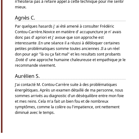
n'hésiterai pas à refaire appel à cette technique pour me sentir
mieux.
Agnès C.
Par quelques hasards j' ai été amené à consulter Frédéric
Contou-Carrère.Novice en matière d' accupuncture je n' avais
donc pas d' apriori et j' avoue que son approche est
interessante .En une séance il a réussi à débloquer certaines
petites problématiques somme toutes anciennes .Il a un réel
don pour agir "là ou ça fait mal" et les resultats sont probants
.Doté d' une approche humaine chaleureuse et empathique je le
recommande vivement.
Aurélien S.
J'ai contacté M. Contou-Carrère suite à des problématiques
énergétiques. Après un examen détaillé de ma personne, nous
sommes arrivés au diagnostic d'un déséquilibre entre mon foie
et mes reins. Cela m'a fait un bien fou et de nombreux
symptômes, comme la colère ou l'impatience, ont nettement
diminué avec le temps.