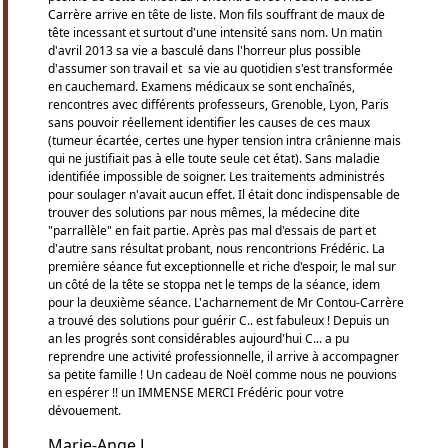
Carrère arrive en tête de liste. Mon fils souffrant de maux de
tête incessant et surtout d'une intensité sans nom. Un matin
d'avril 2013 sa vie a basculé dans l'horreur plus possible
d'assumer son travail et sa vie au quotidien s'est transformée
en cauchemard. Examens médicaux se sont enchaînés,
rencontres avec différents professeurs, Grenoble, Lyon, Paris
sans pouvoir réellement identifier les causes de ces maux
(tumeur écartée, certes une hyper tension intra crânienne mais
qui ne justifiait pas à elle toute seule cet état). Sans maladie
identifiée impossible de soigner. Les traitements administrés
pour soulager n'avait aucun effet. Il était donc indispensable de
trouver des solutions par nous mêmes, la médecine dite
"parrallèle" en fait partie. Après pas mal d'essais de part et
d'autre sans résultat probant, nous rencontrions Frédéric. La
première séance fut exceptionnelle et riche d'espoir, le mal sur
un côté de la tête se stoppa net le temps de la séance, idem
pour la deuxième séance. L'acharnement de Mr Contou-Carrère
a trouvé des solutions pour guérir C.. est fabuleux ! Depuis un
an les progrés sont considérables aujourd'hui C... a pu
reprendre une activité professionnelle, il arrive à accompagner
sa petite famille ! Un cadeau de Noël comme nous ne pouvions
en espérer !! un IMMENSE MERCI Frédéric pour votre
dévouement.
Marie-Ange L.