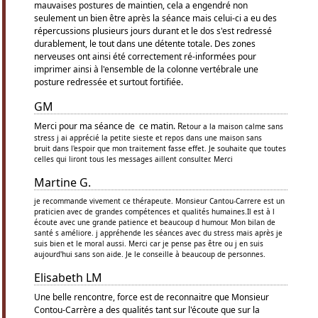
mauvaises postures de maintien, cela a engendré non
seulement un bien être après la séance mais celui-ci a eu des
répercussions plusieurs jours durant et le dos s'est redressé
durablement, le tout dans une détente totale. Des zones
nerveuses ont ainsi été correctement ré-informées pour
imprimer ainsi à l'ensemble de la colonne vertébrale une
posture redressée et surtout fortifiée.
GM
Merci pour ma séance de ce matin. R
etour a la maison calme sans
stress j ai apprécié la petite sieste et repos dans une maison sans
bruit
dans l'espoir que mon traitement fasse effet. J
e souhaite que toutes
celles qui liront tous les messages aillent consulter. M
erci
Martine G.
je recommande vivement ce thérapeute.
Monsieur Cantou-Carrere est un
praticien avec de grandes compétences et qualités humaines.Il est à l
écoute avec une grande patience et beaucoup d humour.
Mon bilan de
santé s améliore. j appréhende les séances avec du stress mais après je
suis bien et le moral aussi.
Merci car je pense pas être ou j en suis
aujourd'hui sans son aide. Je le conseille à beaucoup de personnes.
Elisabeth LM
Une belle rencontre, force est de reconnaitre que Monsieur
Contou-Carrère a des qualités tant sur l'écoute que sur la