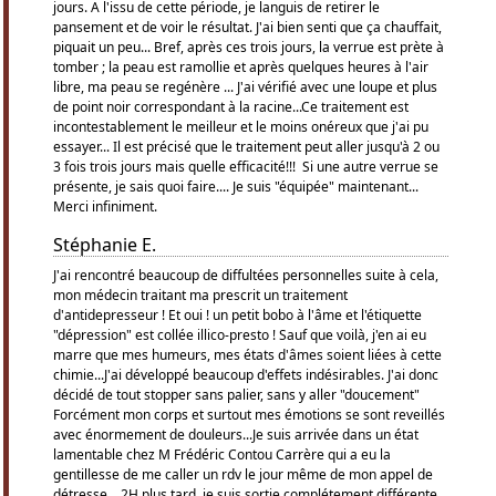
jours. A l'issu de cette période, je languis de retirer le
pansement et de voir le résultat. J'ai bien senti que ça chauffait,
piquait un peu... Bref, après ces trois jours, la verrue est prète à
tomber ; la peau est ramollie et après quelques heures à l'air
libre, ma peau se regénère ... J'ai vérifié avec une loupe et plus
de point noir correspondant à la racine...Ce traitement est
incontestablement le meilleur et le moins onéreux que j'ai pu
essayer... Il est précisé que le traitement peut aller jusqu'à 2 ou
3 fois trois jours mais quelle efficacité!!! Si une autre verrue se
présente, je sais quoi faire.... Je suis "équipée" maintenant...
Merci infiniment.
Stéphanie E.
J'ai rencontré beaucoup de diffultées personnelles suite à cela,
mon médecin traitant ma prescrit un traitement
d'antidepresseur ! Et oui ! un petit bobo à l'âme et l'étiquette
"dépression" est collée illico-presto ! Sauf que voilà, j'en ai eu
marre que mes humeurs, mes états d'âmes soient liées à cette
chimie...J'ai développé beaucoup d'effets indésirables. J'ai donc
décidé de tout stopper sans palier, sans y aller "doucement"
Forcément mon corps et surtout mes émotions se sont reveillés
avec énormement de douleurs...Je suis arrivée dans un état
lamentable chez M Frédéric Contou Carrère qui a eu la
gentillesse de me caller un rdv le jour même de mon appel de
détresse....2H plus tard, je suis sortie complétement différente,