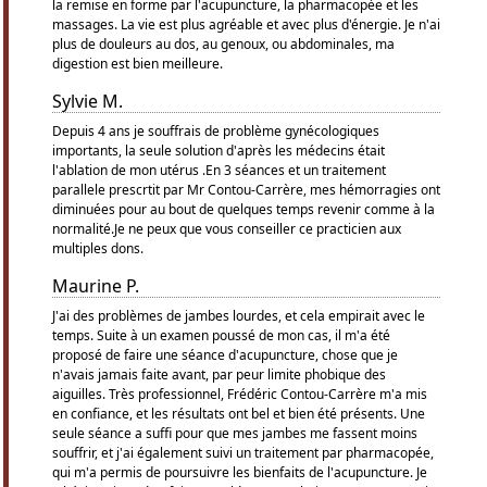
la remise en forme par l'acupuncture, la pharmacopée et les
massages. La vie est plus agréable et avec plus d'énergie. Je n'ai
plus de douleurs au dos, au genoux, ou abdominales, ma
digestion est bien meilleure.
Sylvie M.
Depuis 4 ans je souffrais de problème gynécologiques
importants, la seule solution d'après les médecins était
l'ablation de mon utérus .En 3 séances et un traitement
parallele prescrtit par Mr Contou-Carrère, mes hémorragies ont
diminuées pour au bout de quelques temps revenir comme à la
normalité.Je ne peux que vous conseiller ce practicien aux
multiples dons.
Maurine P.
J'ai des problèmes de jambes lourdes, et cela empirait avec le
temps. Suite à un examen poussé de mon cas, il m'a été
proposé de faire une séance d'acupuncture, chose que je
n'avais jamais faite avant, par peur limite phobique des
aiguilles. Très professionnel, Frédéric Contou-Carrère m'a mis
en confiance, et les résultats ont bel et bien été présents. Une
seule séance a suffi pour que mes jambes me fassent moins
souffrir, et j'ai également suivi un traitement par pharmacopée,
qui m'a permis de poursuivre les bienfaits de l'acupuncture. Je