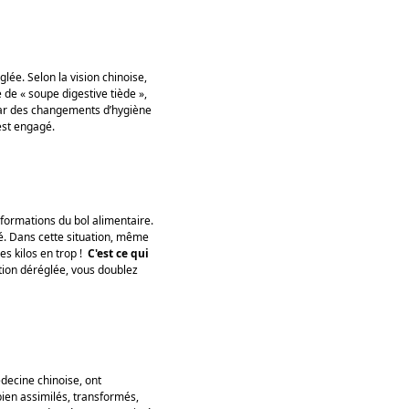
lée. Selon la vision chinoise,
e de « soupe digestive tiède »,
e par des changements d’hygiène
 est engagé.
formations du bol alimentaire.
té. Dans cette situation, même
es kilos en trop !
C'est ce qui
tion déréglée, vous doublez
decine chinoise, ont
bien assimilés, transformés,