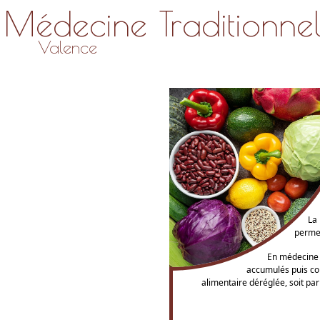
Médecine Traditionnel
Valence
La 
permet
En médecine c
accumulés puis co
alimentaire déréglée, soit pa