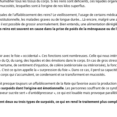
humidifier tous les tissus du corps. Si les reins sont déficients, ces liquides orga
mucosités, lesquelles sont à l'origine de nos kilos superflus.
pales de l'affaiblissement des reins? Le vieillissement, l'usage de certains médic
onstitutionnelle, les maladies graves ou de longue durée… Là encore, malgré une 
, il est possible de grossir anormalement. Bien entendu, une alimentation dérégl
s reins est souvent en cause dans la prise de poids de la ménopause ou de 
voir avec le foie « occidental ». Ces fonctions sont nombreuses. Celle qui nous intér
de du Qi, du sang, des liquides et des émotions dans le corps. En cas de gros stres
mertume, de sentiment d'injustice, de colère (extériorisée ou intériorisée), la fonc
 C'est ce qu'on appelle la « surpression du foie ». Dans ce cas, il perd sa capacit
u corps qui s'accumulent, se condensent et se transforment en mucosités.
uit presque toujours un affaiblissement de la Rate qui favorise aussi la producti
de surpoids dont l'origine est émotionnelle
. Les personnes souffrant de ce syn
saveur sucrée sert « d'antidépresseur », ce qui est louable mais provoque parallè
ent deux ou trois types de surpoids, ce qui en rend le traitement plus comp