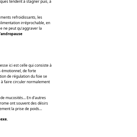
niques tendent à stagner puis, à
aments refroidissants, les
alimentation irréprochable, en
ée ne peut qu'aggraver la
l'andropause
esse ici est celle qui consiste à
s émotionnel, de forte
tion de régulation du foie se
é à faire circuler normalement
on de mucosités… En d'autres
drome ont souvent des désirs
lement la prise de poids…
lexe.