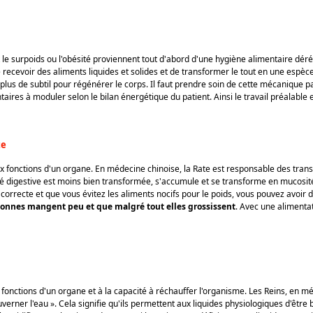
le surpoids ou l'obésité proviennent tout d'abord d'une hygiène alimentaire dérég
de recevoir des aliments liquides et solides et de transformer le tout en une espèc
de plus de subtil pour régénérer le corps. Il faut prendre soin de cette mécaniqu
ntaires à moduler selon le bilan énergétique du patient. Ainsi le travail préalable
te
x fonctions d'un organe. En médecine chinoise, la Rate est responsable des trans
idité digestive est moins bien transformée, s'accumule et se transforme en mucosi
correcte et que vous évitez les aliments nocifs pour le poids, vous pouvez avoir d
sonnes mangent peu et que malgré tout elles grossissent
. Avec une alimenta
fonctions d'un organe et à la capacité à réchauffer l'organisme. Les Reins, en mé
rner l'eau ». Cela signifie qu'ils permettent aux liquides physiologiques d'être 